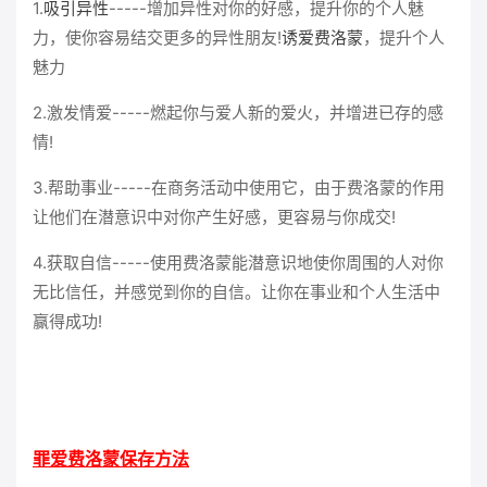
1.
吸引异性
-----增加异性对你的好感，提升你的个人魅
力，使你容易结交更多的异性朋友!
诱爱费洛蒙
，提升个人
魅力
2.激发情爱-----燃起你与爱人新的爱火，并增进已存的感
情!
3.帮助事业-----在商务活动中使用它，由于费洛蒙的作用
让他们在潜意识中对你产生好感，更容易与你成交!
4.获取自信-----使用费洛蒙能潜意识地使你周围的人对你
无比信任，并感觉到你的自信。让你在事业和个人生活中
赢得成功!
罪爱费洛蒙保存方法