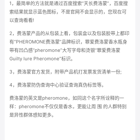
1，最简单的方法就是通过百度搜索“天长费洛蒙”，百度搜
索结果就显示蓝色图标，不是官网不会显示的，您现在可
以查询看看!
2，费洛蒙产品的从包装上看，包装盒以及包装胶带上都印
有“PHEROMONE费洛蒙”品牌标识，罪爱费洛蒙香水瓶身
带有凹凸感“pheromone”大写字母和烫银“罪爱费洛蒙
Guilty lure Pheromone”标识。
3，费洛蒙官方发货，附带产品机打发票发货清单一份;
4，费洛蒙防伪查询中心验证查询真伪标签等。
费洛蒙的英文是pheromone，如同这个名字所诠释的一
样：pheromone不仅仅是香水，更能让周 围 的人群特别
是异性群体感知更多。