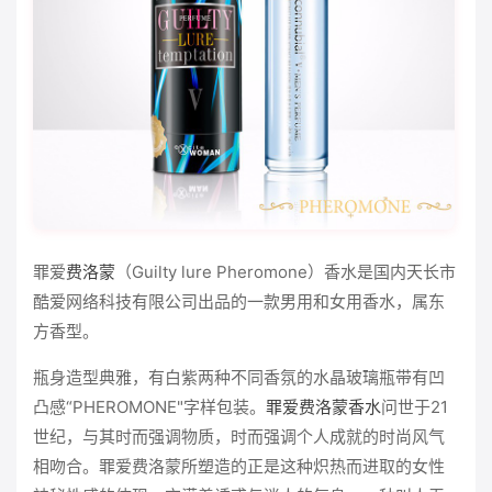
罪爱
费洛蒙
（Guilty lure Pheromone）香水是国内天长市
酷爱网络科技有限公司出品的一款男用和女用香水，属东
方香型。
瓶身造型典雅，有白紫两种不同香氛的水晶玻璃瓶带有凹
凸感“PHEROMONE"字样包装。
罪爱费洛蒙香水
问世于21
世纪，与其时而强调物质，时而强调个人成就的时尚风气
相吻合。罪爱费洛蒙所塑造的正是这种炽热而进取的女性