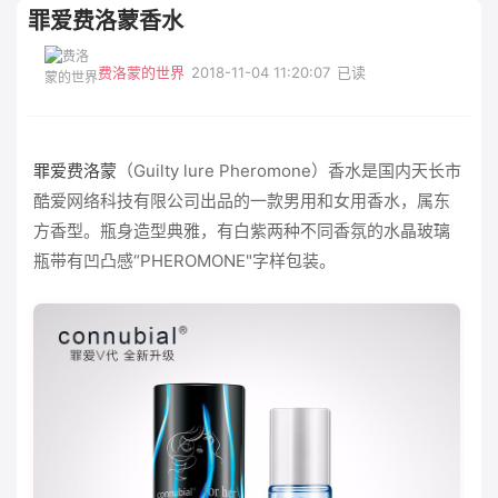
罪爱费洛蒙香水
费洛蒙的世界
2018-11-04 11:20:07
已读
罪爱费洛蒙
（Guilty lure Pheromone）香水是国内天长市
酷爱网络科技有限公司出品的一款男用和女用香水，属东
方香型。瓶身造型典雅，有白紫两种不同香氛的水晶玻璃
瓶带有凹凸感“PHEROMONE"字样包装。